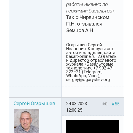
работы именно по
геохимии базальтов».
Так о Чирвинском
П.Н. отзывался
Земцов А.Н.
Огарышев Сергей
Иванович. Консультант,
автор и владелец сайта
basalt-online.ru. Издатель
и директор отраслевого
журнала «Базальтовые
технологии». +7 902 47–
322–21 (Telegram,
WhatsApp, Viber),
sergey@ogaryshev.org
Сергей Огарышев
24.03.2023
0
#55
12:08:25