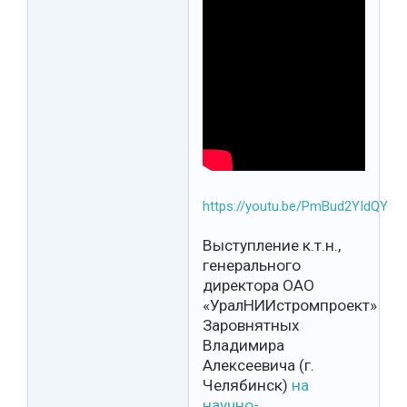
https://youtu.be/PmBud2YIdQY
Выступление к.т.н.,
генерального
директора ОАО
«УралНИИстромпроект»
Заровнятных
Владимира
Алексеевича (г.
Челябинск)
на
научно-