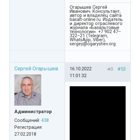
Огарышев Сергей
Иванович. Консультант,
автор и владелец сайта
basalt-online.ru. Издатель
и директор отраслевого
журнала «Базальтовые
технологии». +7 902 47–
322–21 (Telegram,
WhatsApp, Viber),
sergey@ogaryshev.org
Сергей Огарышев
16.10.2022
0
#53
11:01:32
Администратор
Сообщений:
438
Регистрация:
27.02.2018