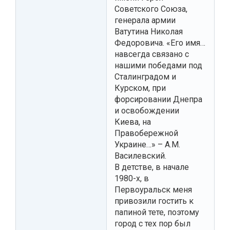
Советского Союза,
генерала армии
Ватутина Николая
Федоровича. «Его имя…
навсегда связано с
нашими победами под
Сталинградом и
Курском, при
форсировании Днепра
и освобождении
Киева, на
Правобережной
Украине…» – А.М.
Василевский.
В детстве, в начале
1980-х, в
Первоуральск меня
привозили гостить к
папиной тете, поэтому
город с тех пор был