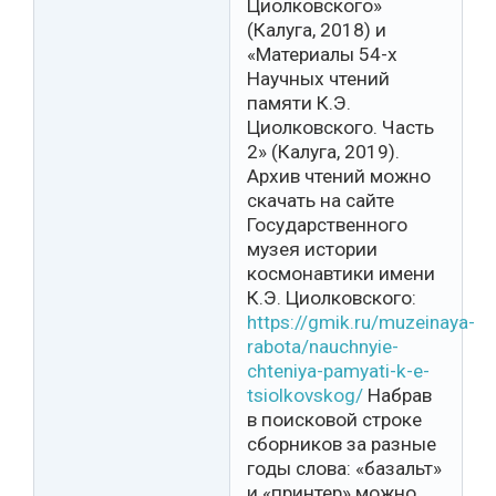
Циолковского»
(Калуга, 2018) и
«Материалы 54-х
Научных чтений
памяти К.Э.
Циолковского. Часть
2» (Калуга, 2019).
Архив чтений можно
скачать на сайте
Государственного
музея истории
космонавтики имени
К.Э. Циолковского:
https://gmik.ru/muzeinaya-
rabota/nauchnyie-
chteniya-pamyati-k-e-
tsiolkovskog/
Набрав
в поисковой строке
сборников за разные
годы слова: «базальт»
и «принтер» можно