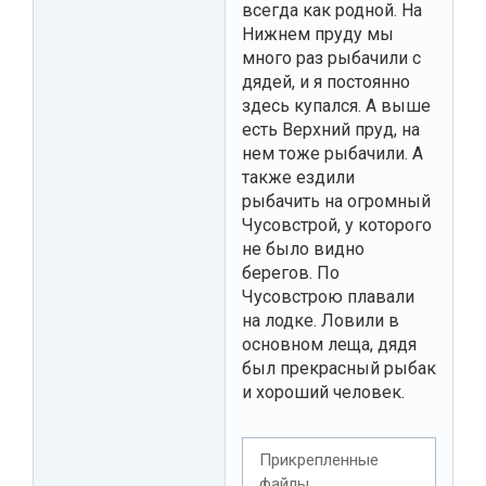
всегда как родной. На
Нижнем пруду мы
много раз рыбачили с
дядей, и я постоянно
здесь купался. А выше
есть Верхний пруд, на
нем тоже рыбачили. А
также ездили
рыбачить на огромный
Чусовстрой, у которого
не было видно
берегов. По
Чусовстрою плавали
на лодке. Ловили в
основном леща, дядя
был прекрасный рыбак
и хороший человек.
Прикрепленные
файлы