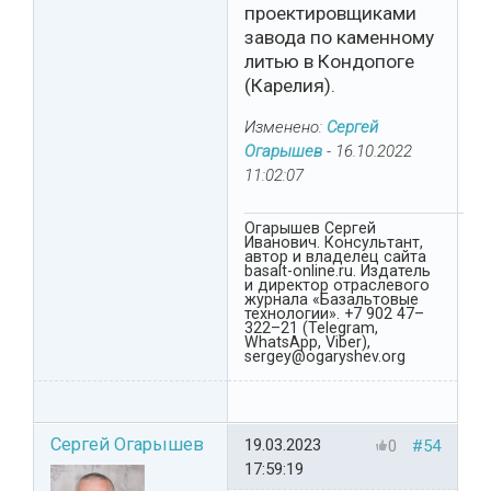
проектировщиками
завода по каменному
литью в Кондопоге
(Карелия).
Изменено:
Сергей
Огарышев
-
16.10.2022
11:02:07
Огарышев Сергей
Иванович. Консультант,
автор и владелец сайта
basalt-online.ru. Издатель
и директор отраслевого
журнала «Базальтовые
технологии». +7 902 47–
322–21 (Telegram,
WhatsApp, Viber),
sergey@ogaryshev.org
Сергей Огарышев
19.03.2023
0
#54
17:59:19