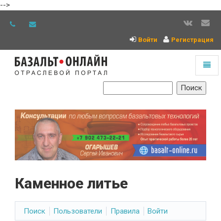
-->
Войти
Регистрация
Toggl
naviga
На
главную
Каменное литье
Поиск
Пользователи
Правила
Войти