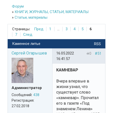
Форум
»
КНИГИ, ЖУРНАЛЫ, СТАТЬИ, МАТЕРИАЛЫ
»
Статьи, материалы
Страницы:
Пред.
1
...
3
4
5
6
7
След.
Каменное литье
RSS
Сергей Огарышев
16.05.2022
0
#51
16:41:57
КАМНЕВАР
Вчера впервые в
жизни узнал, что
Администратор
существует слово
Сообщений:
438
«камневар». Прочитал
Регистрация:
его в газете «Под
27.02.2018
знаменем Ленина»