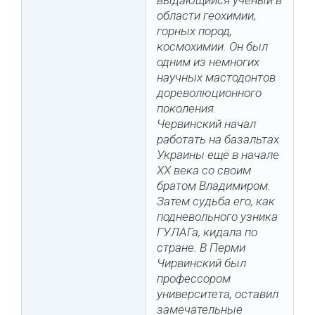
выдающийся ученый в
области геохимии,
горных пород,
космохимии. Он был
одним из немногих
научных мастодонтов
дореволюционного
поколения.
Червинский начал
работать на базальтах
Украины ещё в начале
XX века со своим
братом Владимиром.
Затем судьба его, как
подневольного узника
ГУЛАГа, кидала по
стране. В Перми
Чирвинский был
профессором
университета, оставил
замечательные