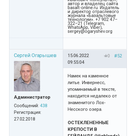
автор и владелец сайта
basalt-online.ru. Издатель
и директор отраслевого
журнала «Базальтовые
технологии». +7 902 47–
322–21 (Telegram,
WhatsApp, Viber),
sergey@ogaryshev.org
Сергей Огарышев
15.06.2022
0
#52
09:55:04
Намек на каменное
литье. Инвернесс,
упоминаемый в тексте,
находится недалеко от
Администратор
знаменитого Лох-
Сообщений:
438
Несского озера.
Регистрация:
27.02.2018
ОСТЕКЛЕНЕННЫЕ
КРЕПОСТИ В