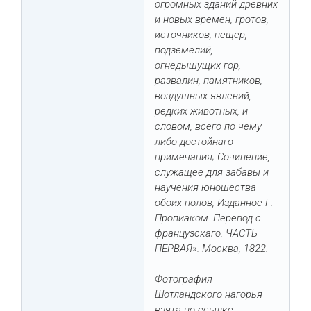
огромных зданий древних
и новых времен, гротов,
источников, пещер,
подземелий,
огнедышущих гор,
развалин, памятников,
воздушных явлений,
редких животных, и
словом, всего по чему
либо достойнаго
примечания; Сочинение,
служащее для забавы и
научения юношества
обоих полов, Изданное Г.
Пропиаком. Перевод с
французскаго. ЧАСТЬ
ПЕРВАЯ». Москва, 1822.
Фотография
Шотландского нагорья
взята по ссылке: