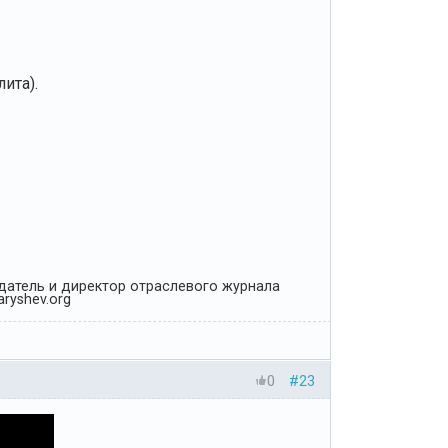
ита).
Издатель и директор отраслевого журнала
ryshev.org
0
#23