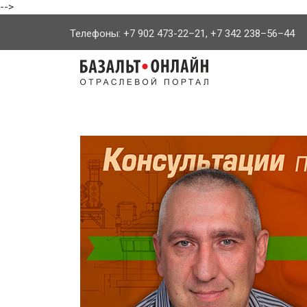
-->
Телефоны: +7 902 473-22–21, +7 342 238–56–44
На
главную