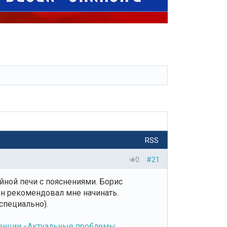
RSS
0
#21
йной печи с пояснениями. Борис
он рекомендовал мне начинать.
специально).
ренции «Актуальные проблемы