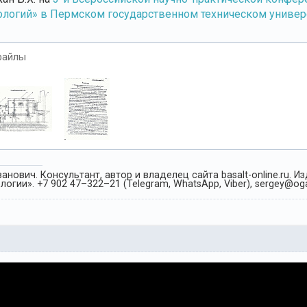
ологий» в Пермском государственном техническом универси
файлы
анович. Консультант, автор и владелец сайта basalt-online.ru. 
огии». +7 902 47–322–21 (Telegram, WhatsApp, Viber), sergey@oga