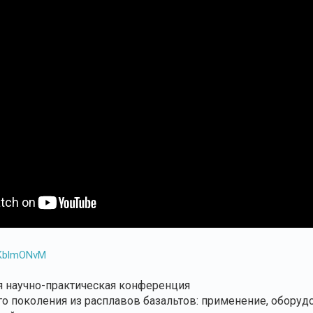
wSKblmONvM
 научно-практическая конференция
о поколения из расплавов базальтов: применение, оборудо