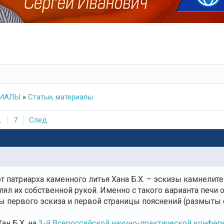
РИАЛЫ
»
Статьи, материалы
.
7
След.
 патриарха каменного литья Хана Б.Х. – эскизы камнелите
лял их собственной рукой. Именно с такого варианта печи 
 первого эскиза и первой страницы пояснений (размыты 
ан Б.Х. на
3-й Всероссийской научно-практической конфе