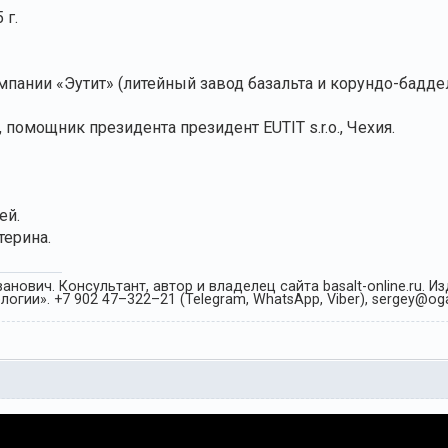
 г.
пании «Эутит» (литейный завод базальта и корундо-баддел
 помощник президента президент EUTIT s.r.o., Чехия.
ей.
ерина.
анович. Консультант, автор и владелец сайта basalt-online.ru. 
огии». +7 902 47–322–21 (Telegram, WhatsApp, Viber), sergey@oga