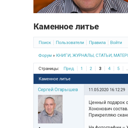
Каменное литье
Поиск
Пользователи
Правила
Войти
Форум
»
КНИГИ, ЖУРНАЛЫ, СТАТЬИ, МАТЕ
Страницы:
Пред.
1
2
3
4
5
..
Каменное литье
Сергей Огарышев
11.05.2020 16:12:29
Ценный подарок от
Хононович состав
Прикрепляю сканы
На фотографии – Х