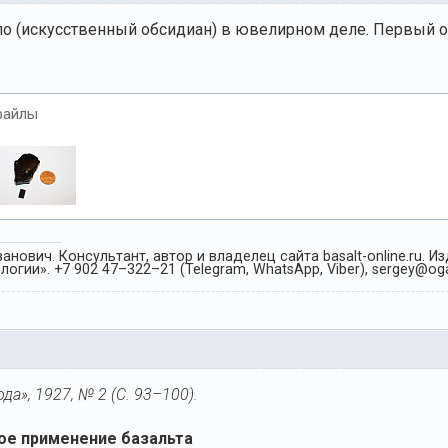
ло (искусственный обсидиан) в ювелирном деле. Первый
файлы
анович. Консультант, автор и владелец сайта basalt-online.ru. 
огии». +7 902 47–322–21 (Telegram, WhatsApp, Viber), sergey@oga
а», 1927, № 2 (С. 93–100).
ое применение базальта