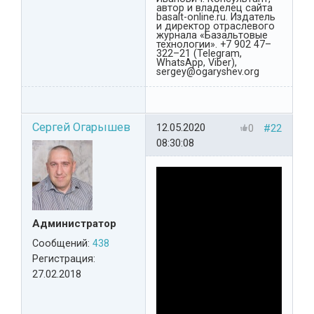
автор и владелец сайта
basalt-online.ru. Издатель
и директор отраслевого
журнала «Базальтовые
технологии». +7 902 47–
322–21 (Telegram,
WhatsApp, Viber),
sergey@ogaryshev.org
Сергей Огарышев
12.05.2020
0
#22
08:30:08
Администратор
Сообщений:
438
Регистрация:
27.02.2018