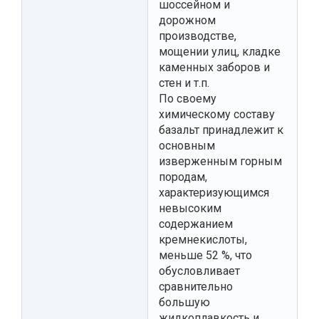
шоссейном и
дорожном
производстве,
мощении улиц, кладке
каменных заборов и
стен и т.п.
По своему
химическому составу
базальт принадлежит к
основным
изверженным горным
породам,
характеризующимся
невысоким
содержанием
кремнекислоты,
меньше 52 %, что
обусловливает
сравнительно
большую
жидкоплавкость и