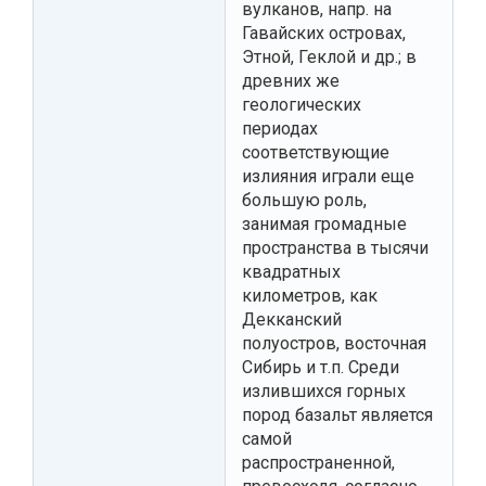
вулканов, напр. на
Гавайских островах,
Этной, Геклой и др.; в
древних же
геологических
периодах
соответствующие
излияния играли еще
большую роль,
занимая громадные
пространства в тысячи
квадратных
километров, как
Декканский
полуостров, восточная
Сибирь и т.п. Среди
излившихся горных
пород базальт является
самой
распространенной,