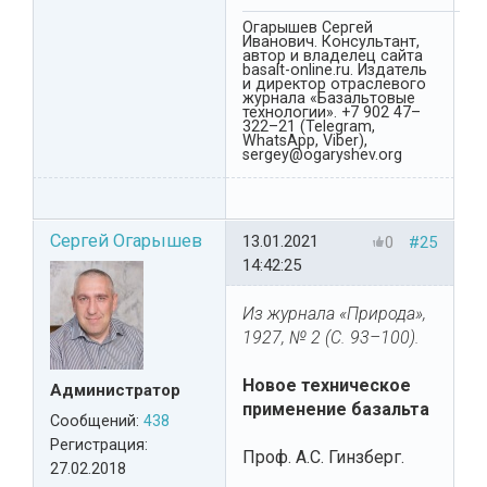
Огарышев Сергей
Иванович. Консультант,
автор и владелец сайта
basalt-online.ru. Издатель
и директор отраслевого
журнала «Базальтовые
технологии». +7 902 47–
322–21 (Telegram,
WhatsApp, Viber),
sergey@ogaryshev.org
Сергей Огарышев
13.01.2021
0
#25
14:42:25
Из журнала «Природа»,
1927, № 2 (С. 93–100).
Новое техническое
Администратор
применение базальта
Сообщений:
438
Регистрация:
Проф. А.С. Гинзберг.
27.02.2018