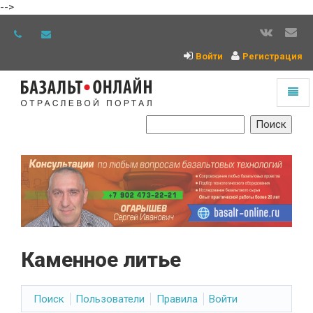
-->
Войти
Регистрация
Toggl
naviga
На
главную
Каменное литье
Поиск
Пользователи
Правила
Войти