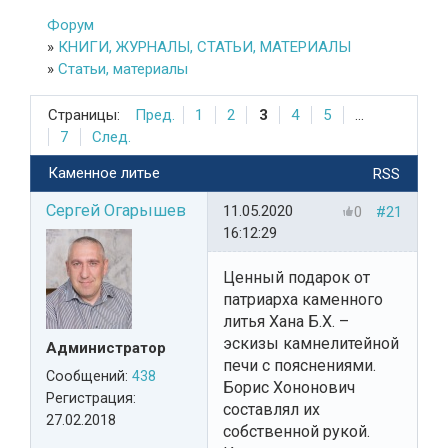
Форум
»
КНИГИ, ЖУРНАЛЫ, СТАТЬИ, МАТЕРИАЛЫ
»
Статьи, материалы
Страницы:
Пред.
1
2
3
4
5
...
7
След.
Каменное литье
RSS
Сергей Огарышев
11.05.2020
0
#21
16:12:29
Ценный подарок от
патриарха каменного
литья Хана Б.Х. –
эскизы камнелитейной
Администратор
печи с пояснениями.
Сообщений:
438
Борис Хононович
Регистрация:
составлял их
27.02.2018
собственной рукой.