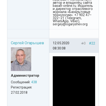
автор и владелец сайта
basalt-online.ru. Издатель
и директор отраслевого
журнала «Базальтовые
технологии». +7 902 47–
322–21 (Telegram,
WhatsApp, Viber),
sergey@ogaryshev.org
Сергей Огарышев
12.05.2020
0
#22
08:30:08
Администратор
Сообщений:
438
Регистрация:
27.02.2018