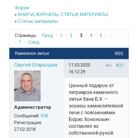
Форум
»
КНИГИ, ЖУРНАЛЫ, СТАТЬИ, МАТЕРИАЛЫ
»
Статьи, материалы
Страницы:
Пред.
1
2
3
4
5
...
7
След.
Каменное литье
RSS
Сергей Огарышев
11.05.2020
0
#21
16:12:29
Ценный подарок от
патриарха каменного
литья Хана Б.Х. –
эскизы камнелитейной
Администратор
печи с пояснениями.
Сообщений:
438
Борис Хононович
Регистрация:
составлял их
27.02.2018
собственной рукой.