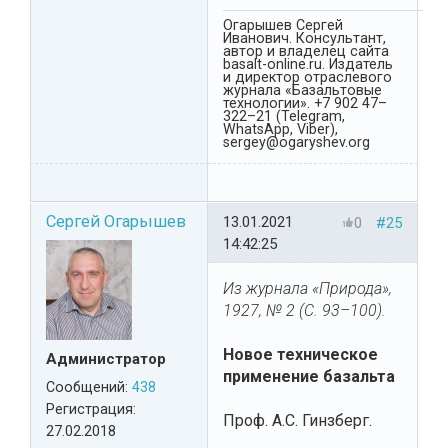
Огарышев Сергей
Иванович. Консультант,
автор и владелец сайта
basalt-online.ru. Издатель
и директор отраслевого
журнала «Базальтовые
технологии». +7 902 47–
322–21 (Telegram,
WhatsApp, Viber),
sergey@ogaryshev.org
Сергей Огарышев
13.01.2021
0
#25
14:42:25
Из журнала «Природа»,
1927, № 2 (С. 93–100).
Новое техническое
Администратор
применение базальта
Сообщений:
438
Регистрация:
Проф. А.С. Гинзберг.
27.02.2018