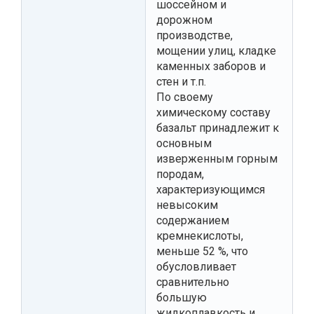
шоссейном и
дорожном
производстве,
мощении улиц, кладке
каменных заборов и
стен и т.п.
По своему
химическому составу
базальт принадлежит к
основным
изверженным горным
породам,
характеризующимся
невысоким
содержанием
кремнекислоты,
меньше 52 %, что
обусловливает
сравнительно
большую
жидкоплавкость и