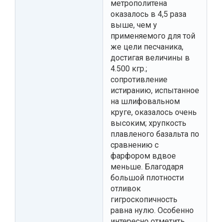
метрополитена
оказалось в 4,5 раза
выше, чем у
применяемого для той
же цели песчаника,
достигая величины в
4.500 кгр.;
сопротивление
истиранию, испытанное
на шлифовальном
круге, оказалось очень
высоким; хрупкость
плавленого базальта по
сравнению с
фарфором вдвое
меньше. Благодаря
большой плотности
отливок
гигроскопичность
равна нулю. Особенно
интересно отметить