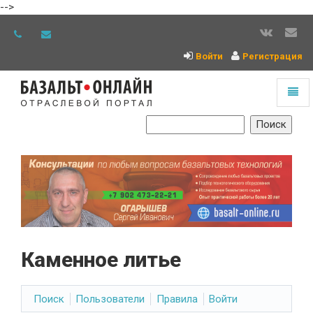
-->
Войти
Регистрация
Toggl
naviga
На
главную
Каменное литье
Поиск
Пользователи
Правила
Войти