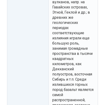
вулканов, напр. на
Гавайских островах,
Этной, Геклой и др.; в
древних же
геологических
периодах
соответствующие
излияния играли еще
большую роль,
занимая громадные
пространства в тысячи
квадратных
километров, как
Декканский
полуостров, восточная
Сибирь и т.п. Среди
излившихся горных
пород базальт является
самой
распространенной,