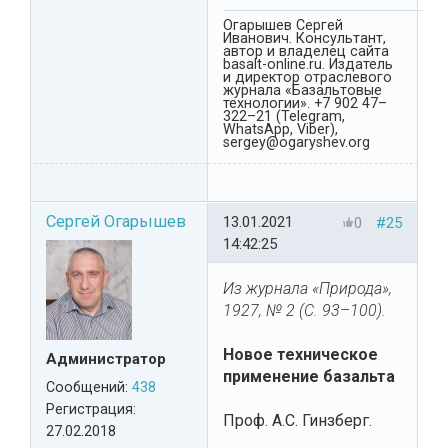
Огарышев Сергей
Иванович. Консультант,
автор и владелец сайта
basalt-online.ru. Издатель
и директор отраслевого
журнала «Базальтовые
технологии». +7 902 47–
322–21 (Telegram,
WhatsApp, Viber),
sergey@ogaryshev.org
Сергей Огарышев
13.01.2021
0
#25
14:42:25
Из журнала «Природа»,
1927, № 2 (С. 93–100).
Новое техническое
Администратор
применение базальта
Сообщений:
438
Регистрация:
Проф. А.С. Гинзберг.
27.02.2018