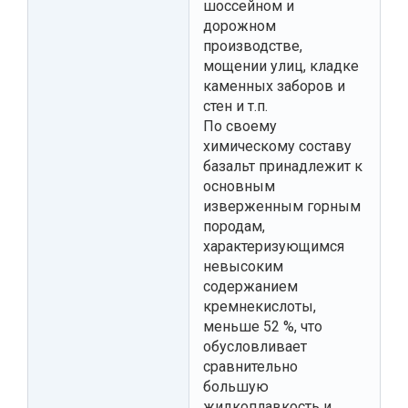
шоссейном и
дорожном
производстве,
мощении улиц, кладке
каменных заборов и
стен и т.п.
По своему
химическому составу
базальт принадлежит к
основным
изверженным горным
породам,
характеризующимся
невысоким
содержанием
кремнекислоты,
меньше 52 %, что
обусловливает
сравнительно
большую
жидкоплавкость и