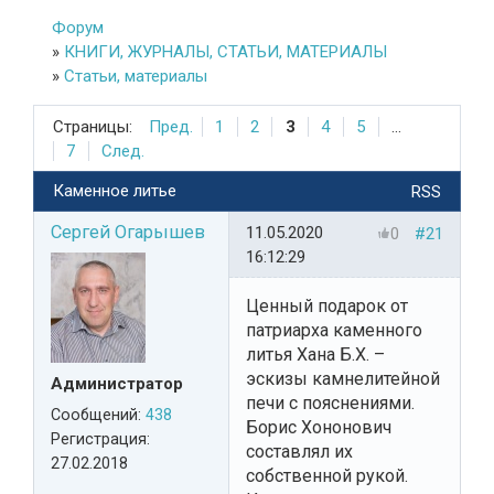
Форум
»
КНИГИ, ЖУРНАЛЫ, СТАТЬИ, МАТЕРИАЛЫ
»
Статьи, материалы
Страницы:
Пред.
1
2
3
4
5
...
7
След.
Каменное литье
RSS
Сергей Огарышев
11.05.2020
0
#21
16:12:29
Ценный подарок от
патриарха каменного
литья Хана Б.Х. –
эскизы камнелитейной
Администратор
печи с пояснениями.
Сообщений:
438
Борис Хононович
Регистрация:
составлял их
27.02.2018
собственной рукой.