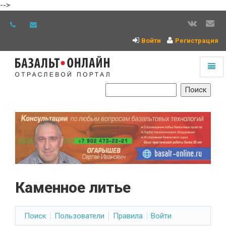
-->
Войти
Регистрация
Toggl
naviga
На
главную
Каменное литье
Поиск
Пользователи
Правила
Войти