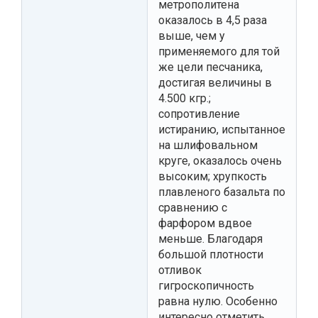
метрополитена
оказалось в 4,5 раза
выше, чем у
применяемого для той
же цели песчаника,
достигая величины в
4.500 кгр.;
сопротивление
истиранию, испытанное
на шлифовальном
круге, оказалось очень
высоким; хрупкость
плавленого базальта по
сравнению с
фарфором вдвое
меньше. Благодаря
большой плотности
отливок
гигроскопичность
равна нулю. Особенно
интересно отметить