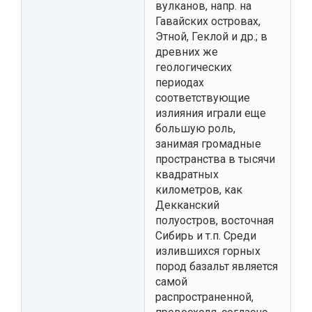
вулканов, напр. на
Гавайских островах,
Этной, Геклой и др.; в
древних же
геологических
периодах
соответствующие
излияния играли еще
большую роль,
занимая громадные
пространства в тысячи
квадратных
километров, как
Декканский
полуостров, восточная
Сибирь и т.п. Среди
излившихся горных
пород базальт является
самой
распространенной,