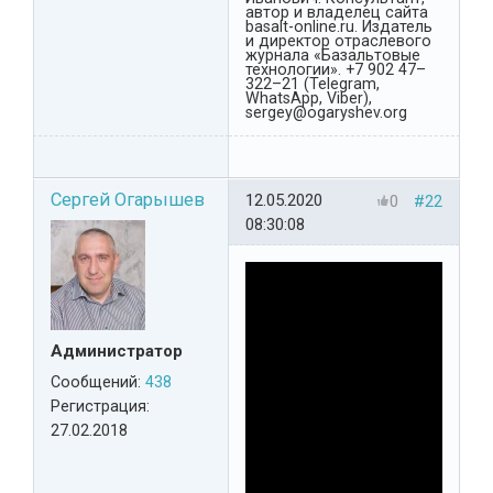
автор и владелец сайта
basalt-online.ru. Издатель
и директор отраслевого
журнала «Базальтовые
технологии». +7 902 47–
322–21 (Telegram,
WhatsApp, Viber),
sergey@ogaryshev.org
Сергей Огарышев
12.05.2020
0
#22
08:30:08
Администратор
Сообщений:
438
Регистрация:
27.02.2018