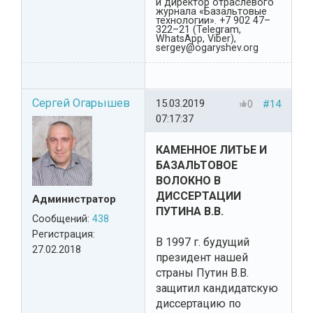
и директор отраслевого
журнала «Базальтовые
технологии». +7 902 47–
322–21 (Telegram,
WhatsApp, Viber),
sergey@ogaryshev.org
Сергей Огарышев
15.03.2019
0
#14
07:17:37
КАМЕННОЕ ЛИТЬЕ И
БАЗАЛЬТОВОЕ
ВОЛОКНО В
ДИССЕРТАЦИИ
Администратор
ПУТИНА В.В.
Сообщений:
438
Регистрация:
В 1997 г. будущий
27.02.2018
президент нашей
страны Путин В.В.
защитил кандидатскую
диссертацию по