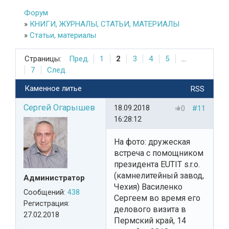
Форум
»
КНИГИ, ЖУРНАЛЫ, СТАТЬИ, МАТЕРИАЛЫ
»
Статьи, материалы
Страницы:
Пред.
1
2
3
4
5
...
7
След.
Каменное литье
RSS
Сергей Огарышев
18.09.2018
0
#11
16:28:12
На фото: дружеская
встреча с помощником
президента EUTIT s.r.o.
(камнелитейный завод,
Администратор
Чехия) Василенко
Сообщений:
438
Сергеем во время его
Регистрация:
делового визита в
27.02.2018
Пермский край, 14