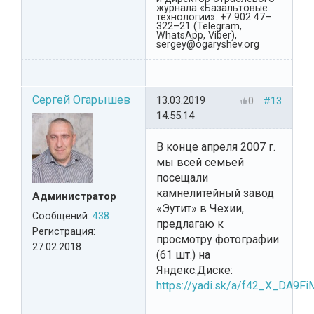
журнала «Базальтовые
технологии». +7 902 47–
322–21 (Telegram,
WhatsApp, Viber),
sergey@ogaryshev.org
Сергей Огарышев
13.03.2019
0
#13
14:55:14
В конце апреля 2007 г.
мы всей семьей
посещали
камнелитейный завод
Администратор
«Эутит» в Чехии,
Сообщений:
438
предлагаю к
Регистрация:
просмотру фотографии
27.02.2018
(61 шт.) на
Яндекс.Диске:
https://yadi.sk/a/f42_X_DA9F