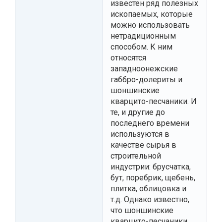
известен ряд полезных
ископаемых, которые
можно использовать
нетрадиционным
способом. К ним
относятся
западноонежские
габбро-долериты и
шоншинские
кварцито-песчаники. И
те, и другие до
последнего времени
используются в
качестве сырья в
строительной
индустрии: брусчатка,
бут, поребрик, щебень,
плитка, облицовка и
т.д. Однако известно,
что шоншинские
кварцито-песчаники