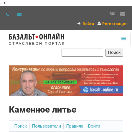
-->
Войти
Регистрация
Toggl
naviga
На
главную
Каменное литье
Поиск
Пользователи
Правила
Войти