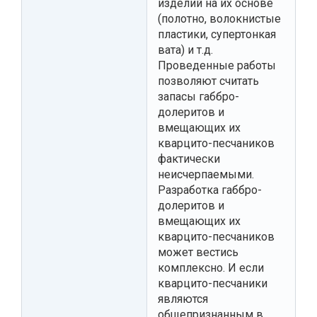
изделий на их основе
(полотно, волокнистые
пластики, супертонкая
вата) и т.д.
Проведенные работы
позволяют считать
запасы габбро-
долеритов и
вмещающих их
кварцито-песчаников
фактически
неисчерпаемыми.
Разработка габбро-
долеритов и
вмещающих их
кварцито-песчаников
может вестись
комплексно. И если
кварцито-песчаники
являются
общепризнанным в