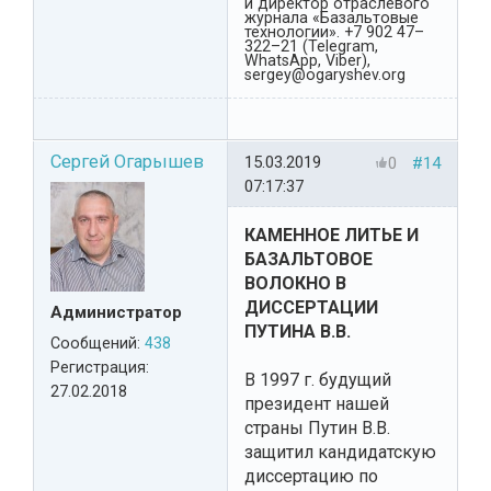
и директор отраслевого
журнала «Базальтовые
технологии». +7 902 47–
322–21 (Telegram,
WhatsApp, Viber),
sergey@ogaryshev.org
Сергей Огарышев
15.03.2019
0
#14
07:17:37
КАМЕННОЕ ЛИТЬЕ И
БАЗАЛЬТОВОЕ
ВОЛОКНО В
ДИССЕРТАЦИИ
Администратор
ПУТИНА В.В.
Сообщений:
438
Регистрация:
В 1997 г. будущий
27.02.2018
президент нашей
страны Путин В.В.
защитил кандидатскую
диссертацию по