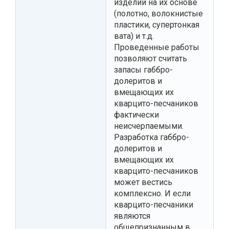
изделий на их основе
(полотно, волокнистые
пластики, супертонкая
вата) и т.д.
Проведенные работы
позволяют считать
запасы габбро-
долеритов и
вмещающих их
кварцито-песчаников
фактически
неисчерпаемыми.
Разработка габбро-
долеритов и
вмещающих их
кварцито-песчаников
может вестись
комплексно. И если
кварцито-песчаники
являются
общепризнанным в