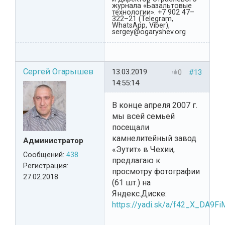
журнала «Базальтовые
технологии». +7 902 47–
322–21 (Telegram,
WhatsApp, Viber),
sergey@ogaryshev.org
Сергей Огарышев
13.03.2019
0
#13
14:55:14
В конце апреля 2007 г.
мы всей семьей
посещали
камнелитейный завод
Администратор
«Эутит» в Чехии,
Сообщений:
438
предлагаю к
Регистрация:
просмотру фотографии
27.02.2018
(61 шт.) на
Яндекс.Диске:
https://yadi.sk/a/f42_X_DA9F