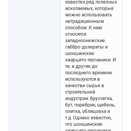
известен ряд полезных
ископаемых, которые
можно использовать
нетрадиционным
способом. К ним
относятся
западноонежские
габбро-долериты и
шоншинские
кварцито-песчаники. И
те, и другие до
последнего времени
используются в
качестве сырья в
строительной
индустрии: брусчатка,
бут, поребрик, щебень,
плитка, облицовка и
т.д. Однако известно,
что шоншинские
кварцито-песчаники