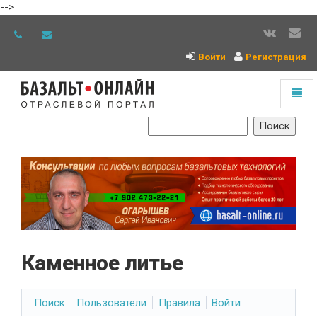
-->
Войти
Регистрация
Toggl
naviga
На
главную
Каменное литье
Поиск
Пользователи
Правила
Войти