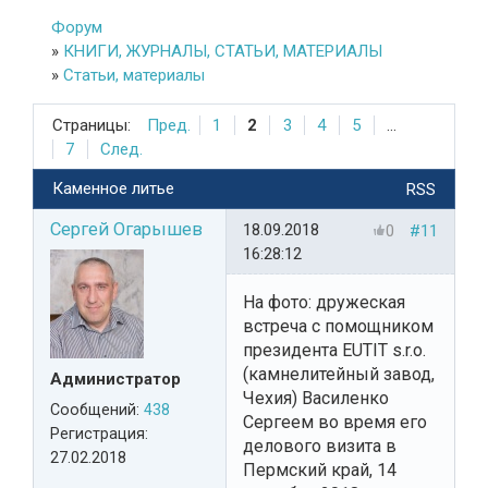
Форум
»
КНИГИ, ЖУРНАЛЫ, СТАТЬИ, МАТЕРИАЛЫ
»
Статьи, материалы
Страницы:
Пред.
1
2
3
4
5
...
7
След.
Каменное литье
RSS
Сергей Огарышев
18.09.2018
0
#11
16:28:12
На фото: дружеская
встреча с помощником
президента EUTIT s.r.o.
(камнелитейный завод,
Администратор
Чехия) Василенко
Сообщений:
438
Сергеем во время его
Регистрация:
делового визита в
27.02.2018
Пермский край, 14