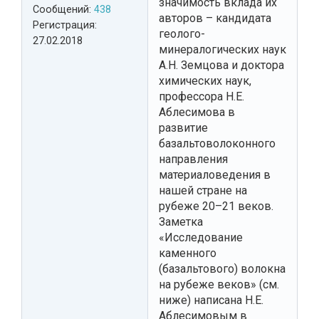
значимость вклада их
Сообщений:
438
авторов – кандидата
Регистрация:
геолого-
27.02.2018
минералогических наук
А.Н. Земцова и доктора
химических наук,
профессора Н.Е.
Аблесимова в
развитие
базальтоволоконного
направления
материаловедения в
нашей стране на
рубеже 20–21 веков.
Заметка
«Исследование
каменного
(базальтового) волокна
на рубеже веков» (см.
ниже) написана Н.Е.
Аблесимовым в