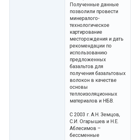
Полученные данные
позволили провести
минералого-
технологическое
картирование
месторождения и дать
рекомендации по
использованию
предложенных
базальтов для
получения базальтовых
волокон в качестве
основы
теплоизоляционных
материалов и НБВ.
С 2003 г. А.Н. Земцов,
С.И. Огарышев и Н.Е.
Аблесимов –
бессменные