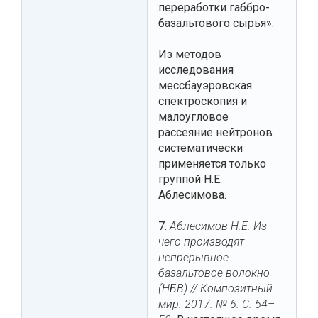
переработки габбро-
базальтового сырья».
Из методов
исследования
мессбауэровская
спектроскопия и
малоугловое
рассеяние нейтронов
систематически
применяется только
группой Н.Е.
Аблесимова.
7.
Аблесимов Н.Е. Из
чего производят
непрерывное
базальтовое волокно
(НБВ) // Композитный
мир. 2017. № 6. С. 54–