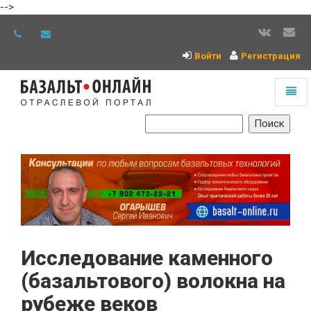
-->
Войти
Регистрация
Toggl
naviga
На
главную
Исследование каменного
(базальтового) волокна на
рубеже веков