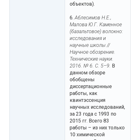
объектов).
6.
Аблесимов Н.Е.,
Малова Ю.Г. Каменное
(базальтовое) волокно:
исследования и
научные школы //
Научное обозрение.
Технические науки.
2016. № 6. С. 5–9.
В
данном обзоре
обобщены
диссертационные
работы, как
квинтэссенция
научных исследований,
за 23 года с 1993 по
2015 гг. Всего 83
работы – из них только
10 химической