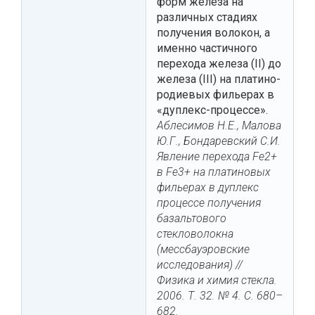
форм железа на
различных стадиях
получения волокон, а
именно частичного
перехода железа (II) до
железа (III) на платино-
родиевых фильерах в
«дуплекс-процессе».
Аблесимов Н.Е., Малова
Ю.Г., Бондаревский С.И.
Явление перехода Fe2+
в Fe3+ на платиновых
фильерах в дуплекс
процессе получения
базальтового
стекловолокна
(мессбауэровские
исследования) //
Физика и химия стекла.
2006. Т. 32. № 4. С. 680–
682.