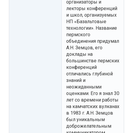
организаторы и
лекторы конференций
и школ, организуемых
НП «Базальтовые
технологии». Название
пермского
объединения придумал
А.Н. Земцов, его
доклады на
большинстве пермских
конференций
отличались глубиной
знаний и
неожиданными
оценками. Его я знал 30
лет со времени работы
на камчатских вулканах
в 1983 г. А.Н. Земцов
был уникальным
доброжелательным
коммуникатором,