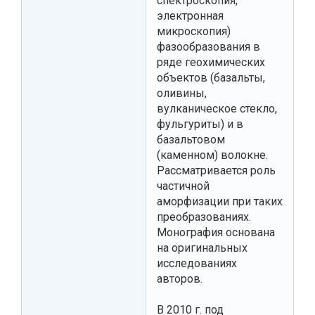
спектроскопия,
электронная
микроскопия)
фазообразования в
ряде геохимических
объектов (базальты,
оливины,
вулканическое стекло,
фульгуриты) и в
базальтовом
(каменном) волокне.
Рассматривается роль
частичной
аморфизации при таких
преобразованиях.
Монография основана
на оригинальных
исследованиях
авторов.
В 2010 г. под