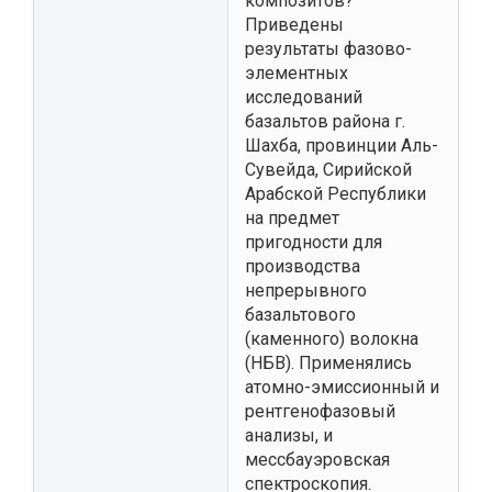
композитов?
Приведены
результаты фазово-
элементных
исследований
базальтов района г.
Шахба, провинции Аль-
Сувейда, Сирийской
Арабской Республики
на предмет
пригодности для
производства
непрерывного
базальтового
(каменного) волокна
(НБВ). Применялись
атомно-эмиссионный и
рентгенофазовый
анализы, и
мессбауэровская
спектроскопия.