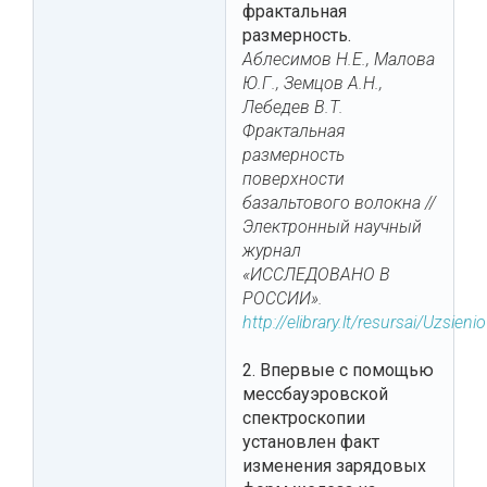
фрактальная
размерность.
Аблесимов Н.Е., Малова
Ю.Г., Земцов А.Н.,
Лебедев В.Т.
Фрактальная
размерность
поверхности
базальтового волокна //
Электронный научный
журнал
«ИССЛЕДОВАНО В
РОССИИ».
http://elibrary.lt/resursai/Uzsie
2. Впервые с помощью
мессбауэровской
спектроскопии
установлен факт
изменения зарядовых