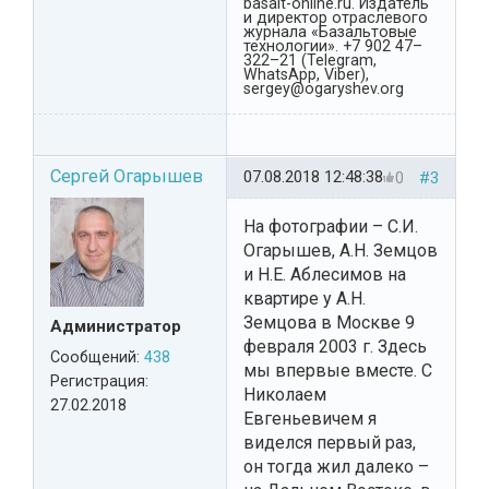
basalt-online.ru. Издатель
и директор отраслевого
журнала «Базальтовые
технологии». +7 902 47–
322–21 (Telegram,
WhatsApp, Viber),
sergey@ogaryshev.org
Сергей Огарышев
07.08.2018 12:48:38
0
#3
На фотографии – С.И.
Огарышев, А.Н. Земцов
и Н.Е. Аблесимов на
квартире у А.Н.
Земцова в Москве 9
Администратор
февраля 2003 г. Здесь
Сообщений:
438
мы впервые вместе. С
Регистрация:
Николаем
27.02.2018
Евгеньевичем я
виделся первый раз,
он тогда жил далеко –