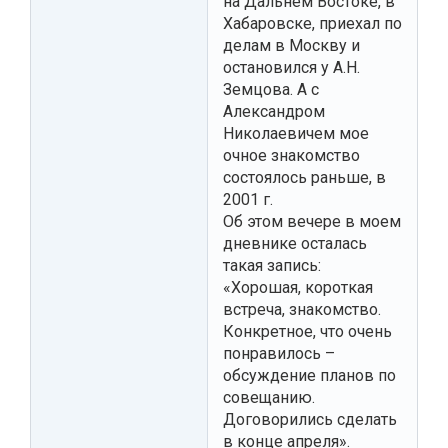
на Дальнем Востоке, в
Хабаровске, приехал по
делам в Москву и
остановился у А.Н.
Земцова. А с
Александром
Николаевичем мое
очное знакомство
состоялось раньше, в
2001 г.
Об этом вечере в моем
дневнике осталась
такая запись:
«Хорошая, короткая
встреча, знакомство.
Конкретное, что очень
понравилось –
обсуждение планов по
совещанию.
Договорились сделать
в конце апреля».