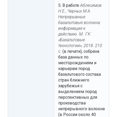
5. В работе
Аблесимов
Н.Е., Черных М.А.
Непрерывные
базальтовые волокна:
информация к
действию. М.: ГК
«Базальтовые
технологии», 2018. 210
с.
(в печати), собрана
база данных по
месторождениям и
карьерам пород
базальтового состава
стран ближнего
зарубежья с
выделением пород
перспективных для
производства
непрерывного волокна
(в России около 40