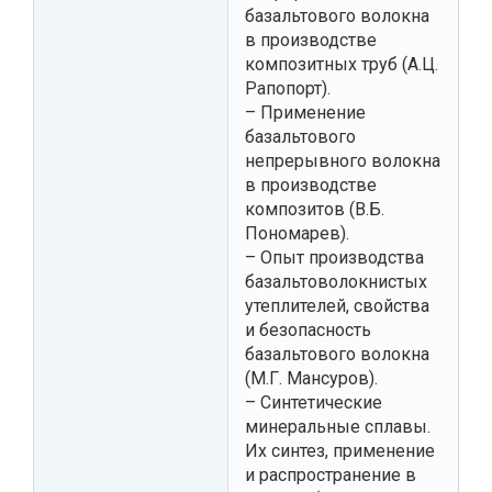
базальтового волокна
в производстве
композитных труб (А.Ц.
Рапопорт).
– Применение
базальтового
непрерывного волокна
в производстве
композитов (В.Б.
Пономарев).
– Опыт производства
базальтоволокнистых
утеплителей, свойства
и безопасность
базальтового волокна
(М.Г. Мансуров).
– Синтетические
минеральные сплавы.
Их синтез, применение
и распространение в