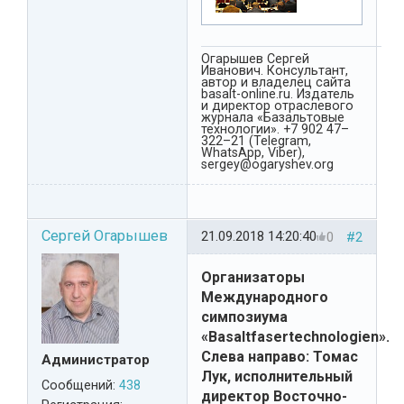
Огарышев Сергей
Иванович. Консультант,
автор и владелец сайта
basalt-online.ru. Издатель
и директор отраслевого
журнала «Базальтовые
технологии». +7 902 47–
322–21 (Telegram,
WhatsApp, Viber),
sergey@ogaryshev.org
Сергей Огарышев
21.09.2018 14:20:40
0
#2
Организаторы
Международного
симпозиума
«Basaltfasertechnologien».
Слева направо: Томас
Администратор
Лук, исполнительный
Сообщений:
438
директор Восточно-