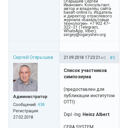
Огарышев Сергей
Иванович. Консультант,
автор и владелец сайта
basalt-online.ru. Издатель
и директор отраслевого
журнала «Базальтовые
технологии». +7 902 47–
322–21 (Telegram,
WhatsApp, Viber),
sergey@ogaryshev.org
Сергей Огарышев
21.09.2018 17:23:21
0
#3
Список участников
симпозиума
(предоставлен для
публикации институтом
Администратор
OTTI)
Сообщений:
438
Регистрация:
Dipl.-Ing.
Heinz Albert
27.02.2018
CERA SYSTEM