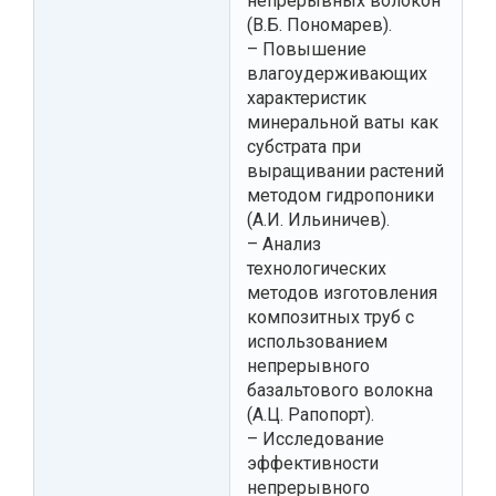
непрерывных волокон
(В.Б. Пономарев).
– Повышение
влагоудерживающих
характеристик
минеральной ваты как
субстрата при
выращивании растений
методом гидропоники
(А.И. Ильиничев).
– Анализ
технологических
методов изготовления
композитных труб с
использованием
непрерывного
базальтового волокна
(А.Ц. Рапопорт).
– Исследование
эффективности
непрерывного