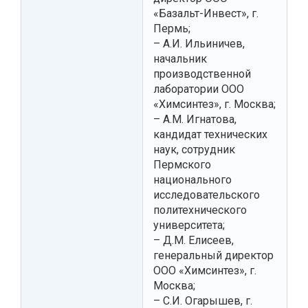
«Базальт-Инвест», г.
Пермь;
– А.И. Ильиничев,
начальник
производственной
лаборатории ООО
«Химсинтез», г. Москва;
– А.М. Игнатова,
кандидат технических
наук, сотрудник
Пермского
национального
исследовательского
политехнического
университета;
– Д.М. Елисеев,
генеральный директор
ООО «Химсинтез», г.
Москва;
– С.И. Огарышев, г.