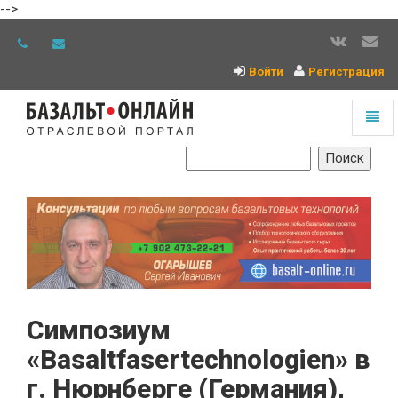
-->
Войти
Регистрация
Toggl
naviga
На
главную
Симпозиум
«Basaltfasertechnologien» в
г. Нюрнберге (Германия),