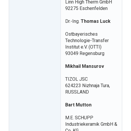
Linn High Therm GmbH
92275 Eschenfelden
Dr.-Ing.
Thomas Luck
Ostbayerisches
Technologie-Transfer
Institut e.V. (OTTI)
93049 Regensburg
Mikhail Mansurov
TIZOL JSC
624223 Nizhnaja Tura,
RUSSLAND
Bart Mutton
M.E. SCHUPP
Industriekeramik GmbH &
Co. KG