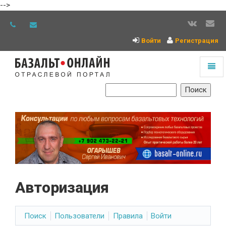
-->
Войти
Регистрация
Toggl
naviga
На
главную
Авторизация
Поиск
Пользователи
Правила
Войти