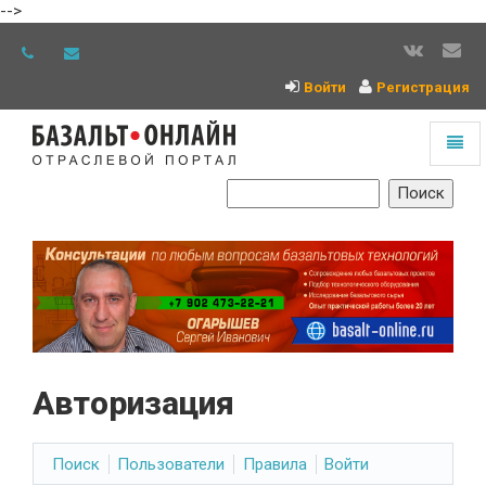
-->
Войти
Регистрация
Toggl
naviga
На
главную
Авторизация
Поиск
Пользователи
Правила
Войти