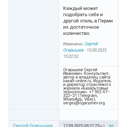
Каждый может
подобрать себе и
другой отель, в Перми
их достаточное
количество.
Изменено:
Сергей
Огарышев
-
15.09.2025
15:02:52
Огарышев Сергей
Иванович. Консультант,
автор и владелец сайта
basalt-online.ru. Издатель
и директор отраслевого
журнала «Базальтовые
технологии». +7 902 47–
322–21 (Telegram,
WhatsApp, Viber),
sergey@ogaryshev.org
Сергей Огарышев
17.09.2025 09:21:23
0
#6