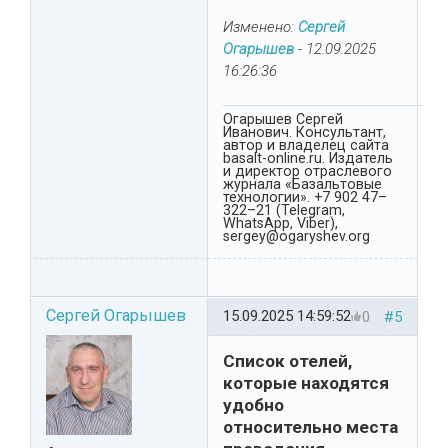
Изменено:
Сергей
Огарышев
-
12.09.2025
16:26:36
Огарышев Сергей
Иванович. Консультант,
автор и владелец сайта
basalt-online.ru. Издатель
и директор отраслевого
журнала «Базальтовые
технологии». +7 902 47–
322–21 (Telegram,
WhatsApp, Viber),
sergey@ogaryshev.org
Сергей Огарышев
15.09.2025 14:59:52
0
#5
Список отелей,
которые находятся
удобно
относительно места