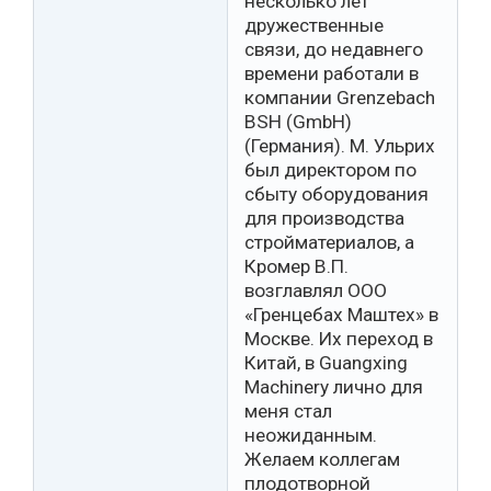
несколько лет
дружественные
связи, до недавнего
времени работали в
компании Grenzebach
BSH (GmbH)
(Германия). М. Ульрих
был директором по
сбыту оборудования
для производства
стройматериалов, а
Кромер В.П.
возглавлял ООО
«Гренцебах Маштех» в
Москве. Их переход в
Китай, в Guangxing
Machinery лично для
меня стал
неожиданным.
Желаем коллегам
плодотворной