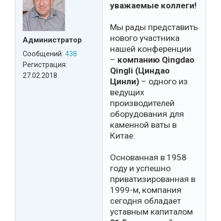
уважаемые коллеги!
Мы рады представить
нового участника
Администратор
нашей конференции
Сообщений:
438
–
компанию Qingdao
Регистрация:
Qingli (Циндао
27.02.2018
Цинли)
– одного из
ведущих
производителей
оборудования для
каменной ваты в
Китае.
Основанная в 1958
году и успешно
приватизированная в
1999-м, компания
сегодня обладает
уставным капиталом