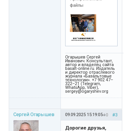
файлы
Огарышев Сергей
Иванович. Консультант,
автор и владелец сайта
basalt-online.ru. Издатель
и директор отраслевого
журнала «Базальтовые
технологии». +7 902 47–
322–21 (Telegram,
WhatsApp, Viber),
sergey@ogaryshev.org
Сергей Огарышев
09.09.2025 15:19:05
0
#3
Дорогие друзья,