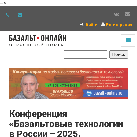
-->
Войти
Регистрация
Toggl
naviga
На
главную
Конференция
«Базальтовые технологии
в России – 2025.