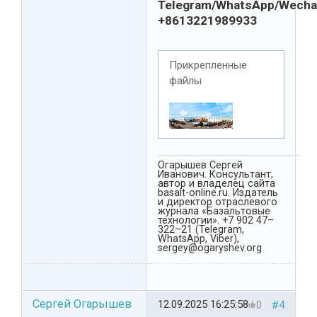
Telegram/WhatsApp/Wecha
+8613221989933
Прикрепленные
файлы
Огарышев Сергей
Иванович. Консультант,
автор и владелец сайта
basalt-online.ru. Издатель
и директор отраслевого
журнала «Базальтовые
технологии». +7 902 47–
322–21 (Telegram,
WhatsApp, Viber),
sergey@ogaryshev.org
Сергей Огарышев
12.09.2025 16:25:58
0
#4