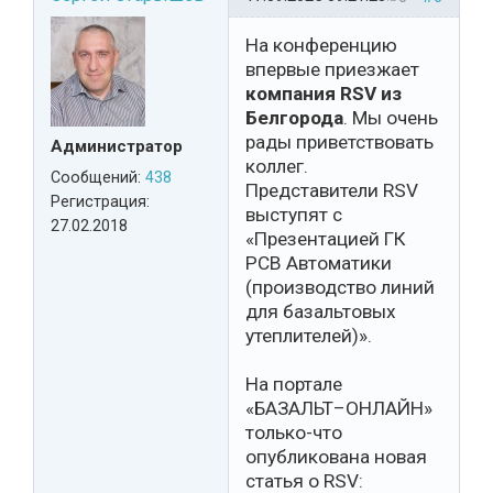
На конференцию
впервые приезжает
компания RSV из
Белгорода
. Мы очень
рады приветствовать
Администратор
коллег.
Сообщений:
438
Представители RSV
Регистрация:
выступят с
27.02.2018
«Презентацией ГК
РСВ Автоматики
(производство линий
для базальтовых
утеплителей)».
На портале
«БАЗАЛЬТ–ОНЛАЙН»
только-что
опубликована новая
статья о RSV: