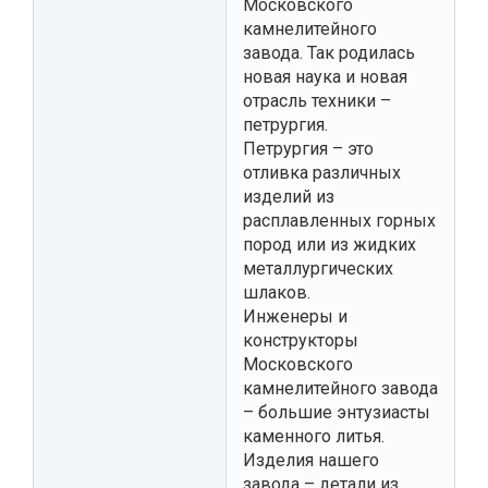
Московского
камнелитейного
завода. Так родилась
новая наука и новая
отрасль техники –
петрургия.
Петрургия – это
отливка различных
изделий из
расплавленных горных
пород или из жидких
металлургических
шлаков.
Инженеры и
конструкторы
Московского
камнелитейного завода
– большие энтузиасты
каменного литья.
Изделия нашего
завода – детали из