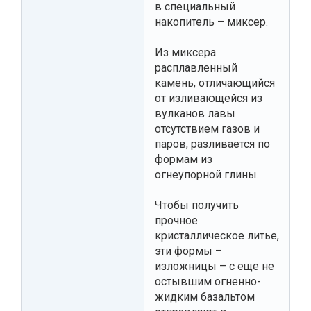
в специальный
накопитель – миксер.
Из миксера
расплавленный
камень, отличающийся
от изливающейся из
вулканов лавы
отсутствием газов и
паров, разливается по
формам из
огнеупорной глины.
Чтобы получить
прочное
кристаллическое литье,
эти формы –
изложницы – с еще не
остывшим огненно-
жидким базальтом