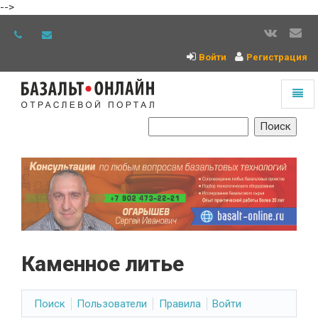
-->
Войти
Регистрация
Toggl
naviga
На
главную
Каменное литье
Поиск
Пользователи
Правила
Войти