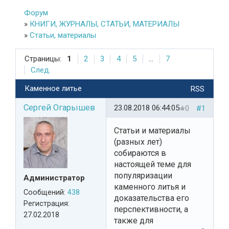
Форум
»
КНИГИ, ЖУРНАЛЫ, СТАТЬИ, МАТЕРИАЛЫ
»
Статьи, материалы
Страницы:
1
2
3
4
5
...
7
След.
Каменное литье
RSS
Сергей Огарышев
23.08.2018 06:44:05
0
#1
Статьи и материалы
(разных лет)
собираются в
настоящей теме для
популяризации
Администратор
каменного литья и
Сообщений:
438
доказательства его
Регистрация:
перспективности, а
27.02.2018
также для