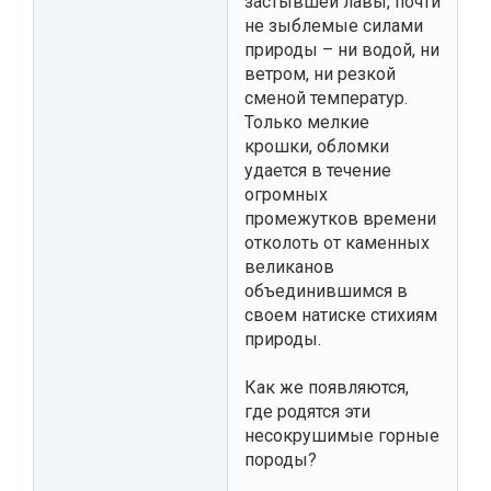
застывшей лавы, почти
не зыблемые силами
природы – ни водой, ни
ветром, ни резкой
сменой температур.
Только мелкие
крошки, обломки
удается в течение
огромных
промежутков времени
отколоть от каменных
великанов
объединившимся в
своем натиске стихиям
природы.
Как же появляются,
где родятся эти
несокрушимые горные
породы?